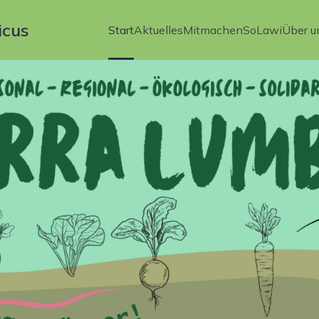
icus
Start
Aktuelles
Mitmachen
SoLawi
Über u