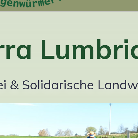
rra Lumbri
i & Solidarische Landw